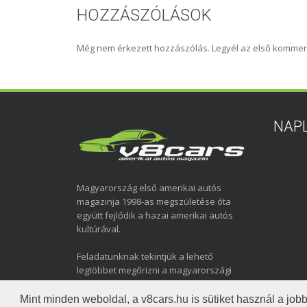
HOZZÁSZÓLÁSOK
Még nem érkezett hozzászólás. Legyél az első kommen
NAP
Magyarország első amerikai autós
magazinja 1998-as megszületése óta
együtt fejlődik a hazai amerikai autós
kultúrával.
Feladatunknak tekintjük a lehető
legtöbbet megőrizni a magyarországi
amerikai autózás elmúlt közel három
évtizedéről.
Mint minden weboldal, a v8cars.hu is sütiket használ a j