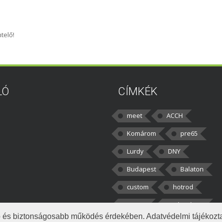
telő!
LÓ
CÍMKÉK
meet
ACCH
Komárom
pre65
Lurdy
DNY
Budapest
Balaton
custom
hotrod
v8cars
50brothers
obb és biztonságosabb működés érdekében. Adatvédelmi tájékoz