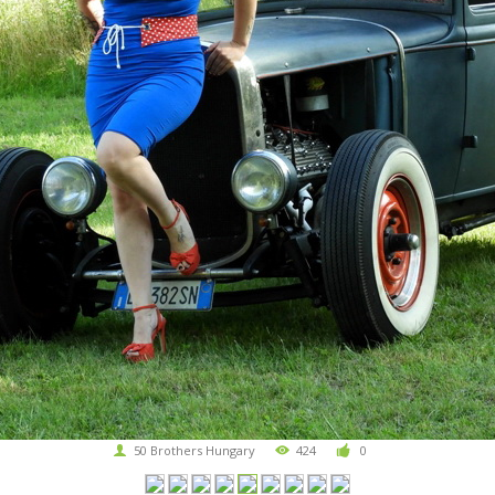
50 Brothers Hungary
424
0