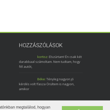
HOZZÁSZÓLÁSOK
kortisz:
Elszúrtam! Én csak két
darabbaal számoltam. Nem tudtam, hogy
fél autót,
Béke:
Tényleg nagyon jó
kérdés volt !fasza Örültem is nagyon,
amikor
tatónkban megtalálod, hogyan