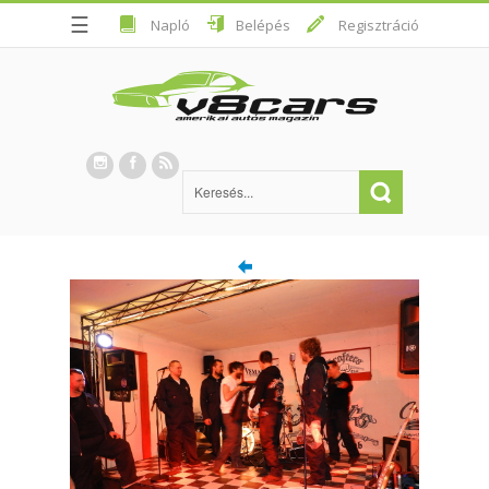
☰
Napló
Belépés
Regisztráció