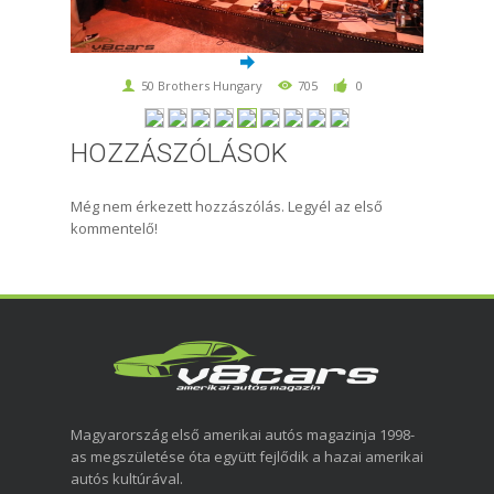
50 Brothers Hungary
705
0
HOZZÁSZÓLÁSOK
Még nem érkezett hozzászólás. Legyél az első
kommentelő!
Magyarország első amerikai autós magazinja 1998-
as megszületése óta együtt fejlődik a hazai amerikai
autós kultúrával.