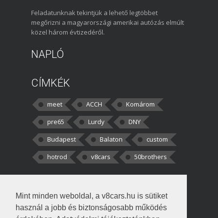
Feladatunknak tekintjük a lehető legtöbbet
megőrizni a magyarországi amerikai autózás elmúlt
közel három évtizedéről.
NAPLÓ
CÍMKÉK
meet
ACCH
Komárom
pre65
Lurdy
DNY
Budapest
Balaton
custom
hotrod
v8cars
50brothers
HOZZÁSZÓLÁSOK
Mint minden weboldal, a v8cars.hu is sütiket
kortisz:
Elszúrtam! Én csak két
használ a jobb és biztonságosabb működés
darabbaal számoltam. Nem tudtam, hogy fél autót,