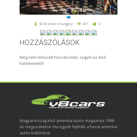
50 Brothers Hungary
631
0
HOZZÁSZÓLÁSOK
Még nem érkezett hozzászólás. Legyél az első
kommentelő!
Magyarország első amerikai autós magazinja 1998-
as megszületése óta együtt fejlődik a hazai amerikai
autós kultúrával.