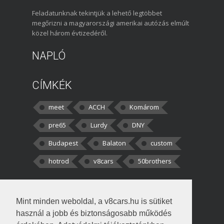
Feladatunknak tekintjük a lehető legtöbbet
megőrizni a magyarországi amerikai autózás elmúlt
közel három évtizedéről.
NAPLÓ
CÍMKÉK
meet
ACCH
Komárom
pre65
Lurdy
DNY
Budapest
Balaton
custom
hotrod
v8cars
50brothers
HOZZÁSZÓLÁSOK
Mint minden weboldal, a v8cars.hu is sütiket
kortisz:
Elszúrtam! Én csak két
használ a jobb és biztonságosabb működés
darabbaal számoltam. Nem tudtam, hogy fél autót,