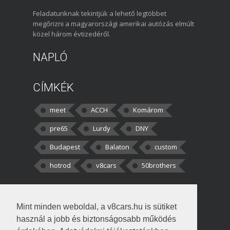
Feladatunknak tekintjük a lehető legtöbbet
megőrizni a magyarországi amerikai autózás elmúlt
közel három évtizedéről.
NAPLÓ
CÍMKÉK
meet
ACCH
Komárom
pre65
Lurdy
DNY
Budapest
Balaton
custom
hotrod
v8cars
50brothers
HOZZÁSZÓLÁSOK
Mint minden weboldal, a v8cars.hu is sütiket
kortisz:
Elszúrtam! Én csak két
használ a jobb és biztonságosabb működés
darabbaal számoltam. Nem tudtam, hogy fél autót,