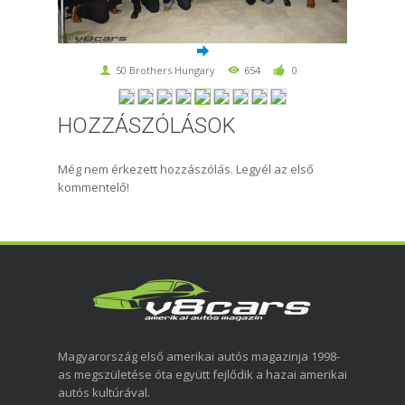
50 Brothers Hungary
654
0
HOZZÁSZÓLÁSOK
Még nem érkezett hozzászólás. Legyél az első
kommentelő!
Magyarország első amerikai autós magazinja 1998-
as megszületése óta együtt fejlődik a hazai amerikai
autós kultúrával.