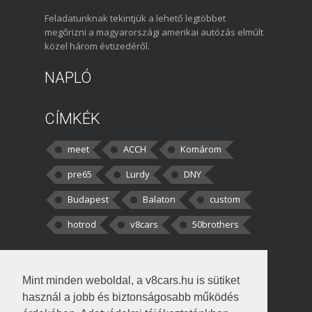
Feladatunknak tekintjük a lehető legtöbbet
megőrizni a magyarországi amerikai autózás elmúlt
közel három évtizedéről.
NAPLÓ
CÍMKÉK
meet
ACCH
Komárom
pre65
Lurdy
DNY
Budapest
Balaton
custom
hotrod
v8cars
50brothers
HOZZÁSZÓLÁSOK
Mint minden weboldal, a v8cars.hu is sütiket
kortisz:
Elszúrtam! Én csak két
használ a jobb és biztonságosabb működés
darabbaal számoltam. Nem tudtam, hogy fél autót,