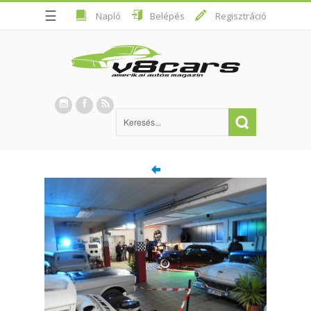
☰
Napló
Belépés
Regisztráció