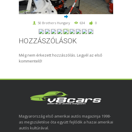
50 Brothers Hungary
634
0
HOZZÁSZÓLÁSOK
Még nem érkezett hozzászólás. Legyél az első
kommentelő!
Magyarország első amerikai autós magazinja 1998-
as megszületése óta együtt fejlődik a hazai amerikai
autós kultúrával.