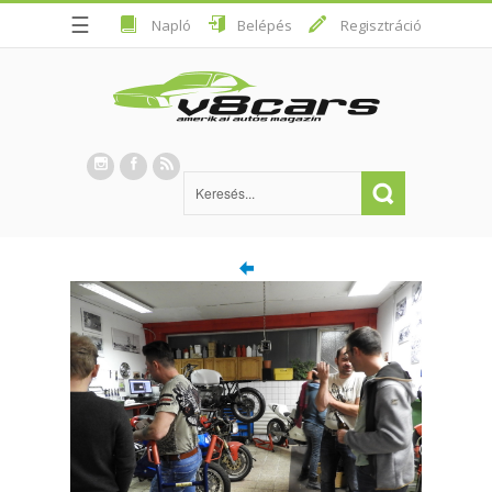
☰
Napló
Belépés
Regisztráció