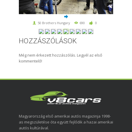
50 Brothers Hungary
690
0
HOZZÁSZÓLÁSOK
Még nem érkezett hozzászólás. Legyél az első
kommentelő!
Magyarország első amerikai autós magazinja 1998-
as megszületése óta együtt fejlődik a hazai amerikai
autós kultúrával.