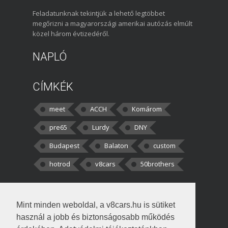
Feladatunknak tekintjük a lehető legtöbbet
megőrizni a magyarországi amerikai autózás elmúlt
közel három évtizedéről.
NAPLÓ
CÍMKÉK
meet
ACCH
Komárom
pre65
Lurdy
DNY
Budapest
Balaton
custom
hotrod
v8cars
50brothers
HOZZÁSZÓLÁSOK
Mint minden weboldal, a v8cars.hu is sütiket
kortisz:
Elszúrtam! Én csak két
használ a jobb és biztonságosabb működés
darabbaal számoltam. Nem tudtam, hogy fél autót,