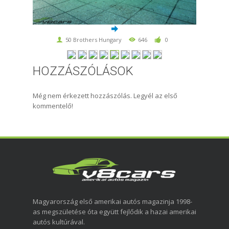
50 Brothers Hungary
646
0
HOZZÁSZÓLÁSOK
Még nem érkezett hozzászólás. Legyél az első
kommentelő!
Magyarország első amerikai autós magazinja 1998-
as megszületése óta együtt fejlődik a hazai amerikai
autós kultúrával.