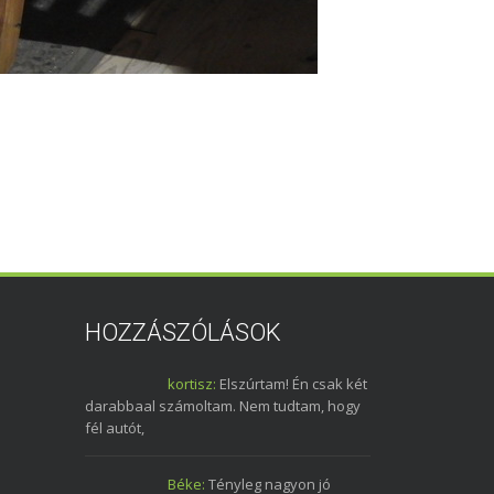
HOZZÁSZÓLÁSOK
kortisz:
Elszúrtam! Én csak két
darabbaal számoltam. Nem tudtam, hogy
fél autót,
Béke:
Tényleg nagyon jó