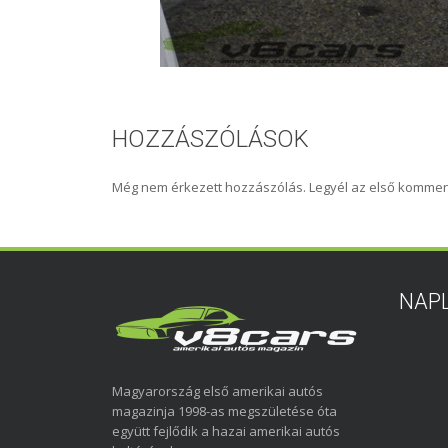
HOZZÁSZÓLÁSOK
Még nem érkezett hozzászólás. Legyél az első kommen
NAP
Magyarország első amerikai autós
magazinja 1998-as megszületése óta
együtt fejlődik a hazai amerikai autós