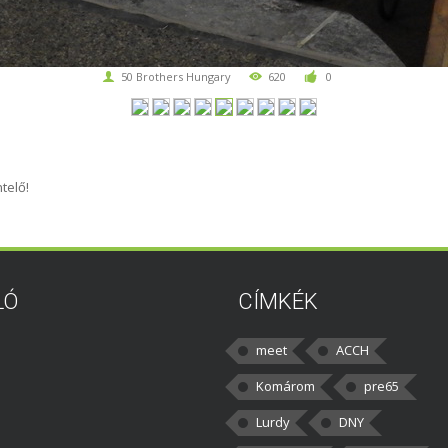
50 Brothers Hungary
620
0
telő!
LÓ
CÍMKÉK
meet
ACCH
Komárom
pre65
Lurdy
DNY