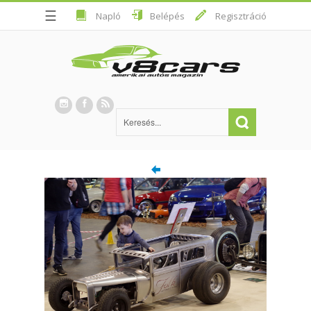
☰
Napló
Belépés
Regisztráció