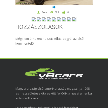
Zola
687
0
HOZZÁSZÓLÁSOK
Még nem érkezett hozzászólás. Legyél az első
kommentelő!
Magyarország első amerikai autós magazinja 1998-
as megszületése óta együtt fejlődik a hazai amerikai
autós kultúrával.
Feladatunknak tekintjük a lehető legtöbbet