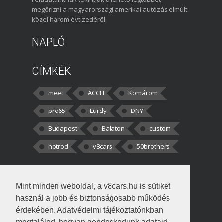
megőrizni a magyarországi amerikai autózás elmúlt
közel három évtizedéről.
NAPLÓ
CÍMKÉK
meet
ACCH
Komárom
pre65
Lurdy
DNY
Budapest
Balaton
custom
hotrod
v8cars
50brothers
HOZZÁSZÓLÁSOK
Mint minden weboldal, a v8cars.hu is sütiket
kortisz:
Elszúrtam! Én csak két
használ a jobb és biztonságosabb működés
darabbaal számoltam. Nem tudtam, hogy fél autót,
érdekében. Adatvédelmi tájékoztatónkban
megtalálod, hogyan gondoskodunk adataid