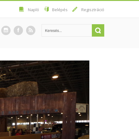
Napló
Belépés
Regisztráció