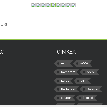
telő!
LÓ
CÍMKÉK
meet
ACCH
Komárom
pre65
Lurdy
DNY
Budapest
Balaton
custom
hotrod
v8cars
50brothers