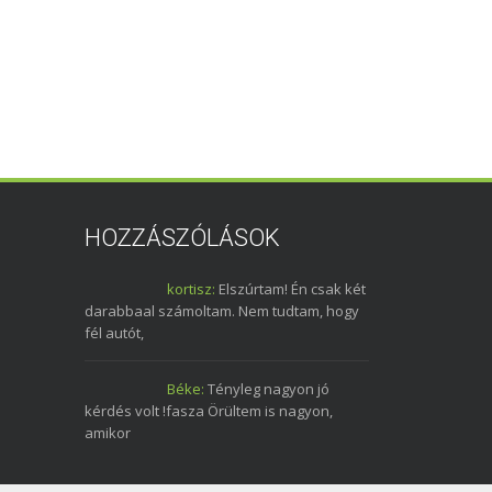
HOZZÁSZÓLÁSOK
kortisz:
Elszúrtam! Én csak két
darabbaal számoltam. Nem tudtam, hogy
fél autót,
Béke:
Tényleg nagyon jó
kérdés volt !fasza Örültem is nagyon,
amikor