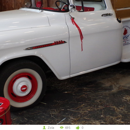
Zola
695
0