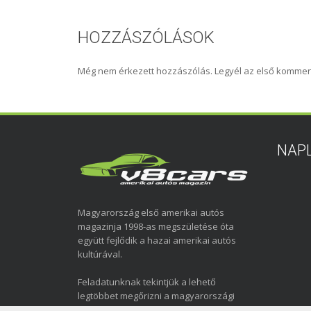
HOZZÁSZÓLÁSOK
Még nem érkezett hozzászólás. Legyél az első kommen
NAP
Magyarország első amerikai autós
magazinja 1998-as megszületése óta
együtt fejlődik a hazai amerikai autós
kultúrával.
Feladatunknak tekintjük a lehető
legtöbbet megőrizni a magyarországi
amerikai autózás elmúlt közel három