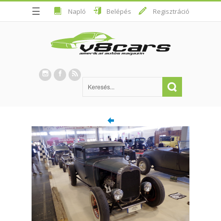
☰
Napló
Belépés
Regisztráció