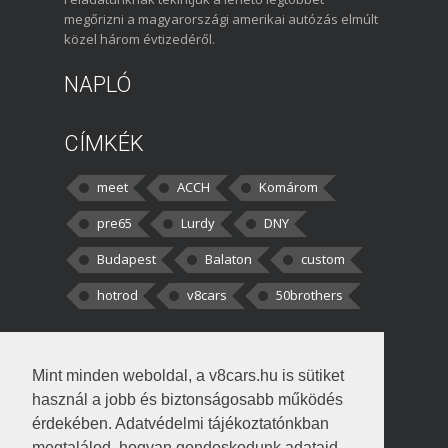
megőrizni a magyarországi amerikai autózás elmúlt
közel három évtizedéről.
NAPLÓ
CÍMKÉK
meet
ACCH
Komárom
pre65
Lurdy
DNY
Budapest
Balaton
custom
hotrod
v8cars
50brothers
HOZZÁSZÓLÁSOK
Mint minden weboldal, a v8cars.hu is sütiket
kortisz:
Elszúrtam! Én csak két
használ a jobb és biztonságosabb működés
darabbaal számoltam. Nem tudtam, hogy fél autót,
érdekében. Adatvédelmi tájékoztatónkban
megtalálod, hogyan gondoskodunk adataid