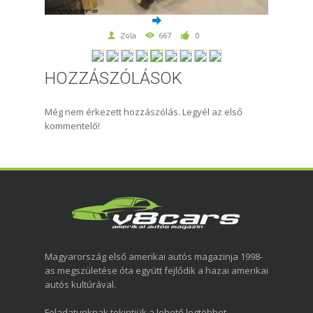
Zola
667
0
HOZZÁSZÓLÁSOK
Még nem érkezett hozzászólás. Legyél az első
kommentelő!
Magyarország első amerikai autós magazinja 1998-
as megszületése óta együtt fejlődik a hazai amerikai
autós kultúrával.
Feladatunknak tekintjük a lehető legtöbbet