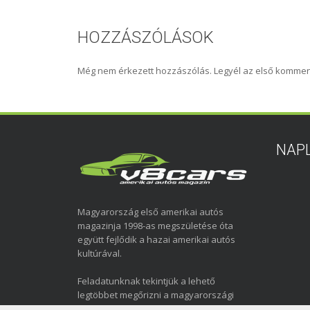
HOZZÁSZÓLÁSOK
Még nem érkezett hozzászólás. Legyél az első kommen
NAP
Magyarország első amerikai autós
magazinja 1998-as megszületése óta
együtt fejlődik a hazai amerikai autós
kultúrával.
Feladatunknak tekintjük a lehető
legtöbbet megőrizni a magyarországi
amerikai autózás elmúlt közel három