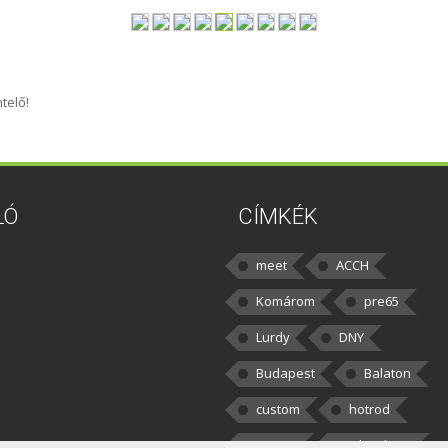
telő!
LÓ
CÍMKÉK
meet
ACCH
Komárom
pre65
Lurdy
DNY
Budapest
Balaton
custom
hotrod
v8cars
50brothers