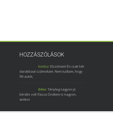
HOZZÁSZÓLÁSOK
kortisz:
Elszúrtam! Én csak két
darabbaal számoltam. Nem tudtam, hogy
fél autót,
Béke:
Tényleg nagyon jó
kérdés volt !fasza Örültem is nagyon,
amikor