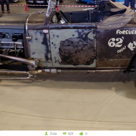
Zola
629
0