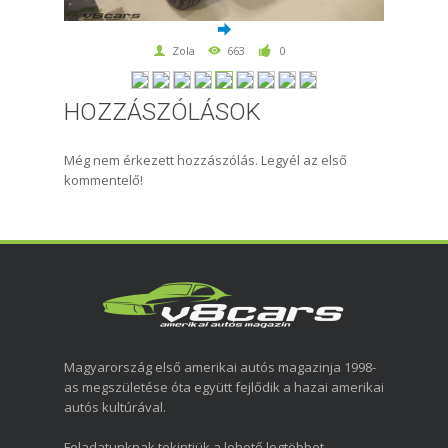
Zola
663
0
HOZZÁSZÓLÁSOK
Még nem érkezett hozzászólás. Legyél az első
kommentelő!
Magyarország első amerikai autós magazinja 1998-
as megszületése óta együtt fejlődik a hazai amerikai
autós kultúrával.
Feladatunknak tekintjük a lehető legtöbbet