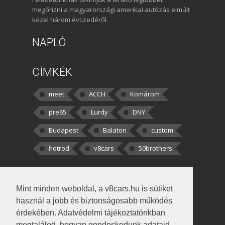
megőrizni a magyarországi amerikai autózás elmúlt
közel három évtizedéről.
NAPLÓ
CÍMKÉK
meet
ACCH
Komárom
pre65
Lurdy
DNY
Budapest
Balaton
custom
hotrod
v8cars
50brothers
HOZZÁSZÓLÁSOK
Mint minden weboldal, a v8cars.hu is sütiket
kortisz:
Elszúrtam! Én csak két
használ a jobb és biztonságosabb működés
darabbaal számoltam. Nem tudtam, hogy fél autót,
érdekében. Adatvédelmi tájékoztatónkban
megtalálod, hogyan gondoskodunk adataid