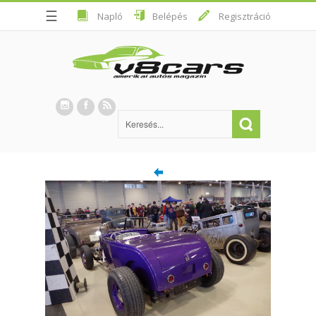
☰
Napló
Belépés
Regisztráció