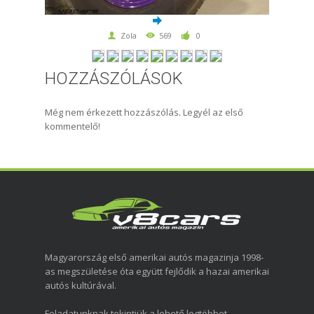
Zola
569
0
HOZZÁSZÓLÁSOK
Még nem érkezett hozzászólás. Legyél az első
kommentelő!
Magyarország első amerikai autós magazinja 1998-
as megszületése óta együtt fejlődik a hazai amerikai
autós kultúrával.
Feladatunknak tekintjük a lehető legtöbbet