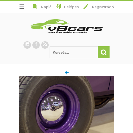
☰
Napló
Belépés
Regisztráció