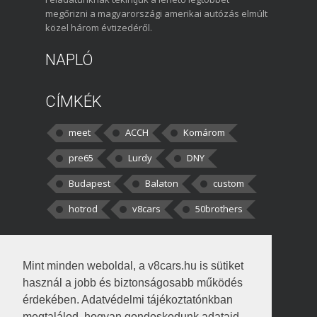
megőrizni a magyarországi amerikai autózás elmúlt
közel három évtizedéről.
NAPLÓ
CÍMKÉK
meet
ACCH
Komárom
pre65
Lurdy
DNY
Budapest
Balaton
custom
hotrod
v8cars
50brothers
HOZZÁSZÓLÁSOK
Mint minden weboldal, a v8cars.hu is sütiket
kortisz:
Elszúrtam! Én csak két
használ a jobb és biztonságosabb működés
darabbaal számoltam. Nem tudtam, hogy fél autót,
érdekében. Adatvédelmi tájékoztatónkban
megtalálod, hogyan gondoskodunk adataid