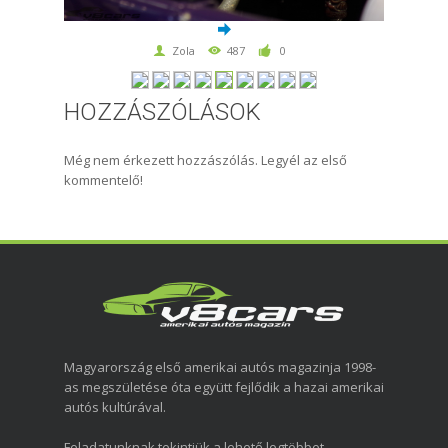
Zola
487
0
HOZZÁSZÓLÁSOK
Még nem érkezett hozzászólás. Legyél az első
kommentelő!
Magyarország első amerikai autós magazinja 1998-
as megszületése óta együtt fejlődik a hazai amerikai
autós kultúrával.
Feladatunknak tekintjük a lehető legtöbbet