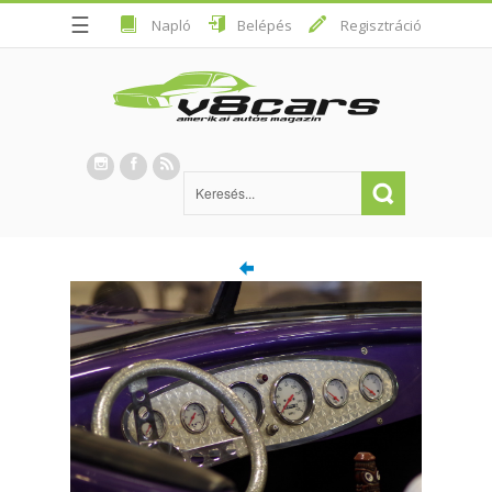
☰
Napló
Belépés
Regisztráció