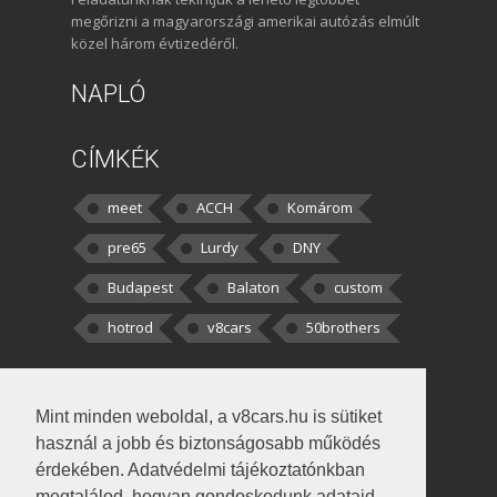
megőrizni a magyarországi amerikai autózás elmúlt
közel három évtizedéről.
NAPLÓ
CÍMKÉK
meet
ACCH
Komárom
pre65
Lurdy
DNY
Budapest
Balaton
custom
hotrod
v8cars
50brothers
HOZZÁSZÓLÁSOK
Mint minden weboldal, a v8cars.hu is sütiket
kortisz:
Elszúrtam! Én csak két
használ a jobb és biztonságosabb működés
darabbaal számoltam. Nem tudtam, hogy fél autót,
érdekében. Adatvédelmi tájékoztatónkban
megtalálod, hogyan gondoskodunk adataid