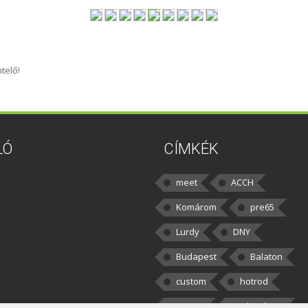
telő!
LÓ
CÍMKÉK
meet
ACCH
Komárom
pre65
Lurdy
DNY
Budapest
Balaton
custom
hotrod
v8cars
50brothers