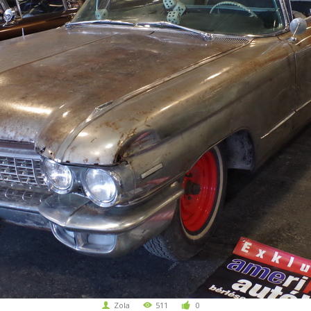
Zola
511
0