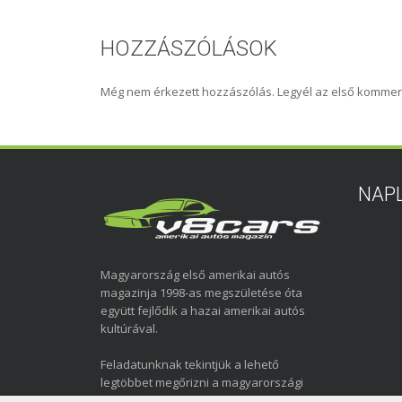
HOZZÁSZÓLÁSOK
Még nem érkezett hozzászólás. Legyél az első kommen
NAP
Magyarország első amerikai autós
magazinja 1998-as megszületése óta
együtt fejlődik a hazai amerikai autós
kultúrával.
Feladatunknak tekintjük a lehető
legtöbbet megőrizni a magyarországi
amerikai autózás elmúlt közel három