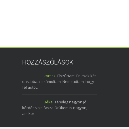
HOZZÁSZÓLÁSOK
kortisz:
Elszúrtam! Én csak két
darabbaal számoltam. Nem tudtam, hogy
fél autót,
Béke:
Tényleg nagyon jó
kérdés volt !fasza Örültem is nagyon,
amikor