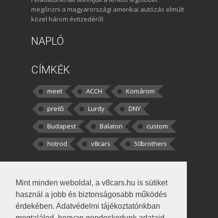
megőrizni a magyarországi amerikai autózás elmúlt
közel három évtizedéről.
NAPLÓ
CÍMKÉK
meet
ACCH
Komárom
pre65
Lurdy
DNY
Budapest
Balaton
custom
hotrod
v8cars
50brothers
HOZZÁSZÓLÁSOK
Mint minden weboldal, a v8cars.hu is sütiket
kortisz:
Elszúrtam! Én csak két
használ a jobb és biztonságosabb működés
darabbaal számoltam. Nem tudtam, hogy fél autót,
érdekében. Adatvédelmi tájékoztatónkban
megtalálod, hogyan gondoskodunk adataid