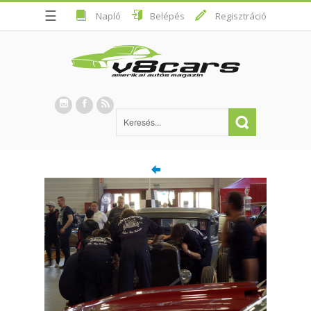
☰
Napló
Belépés
Regisztráció