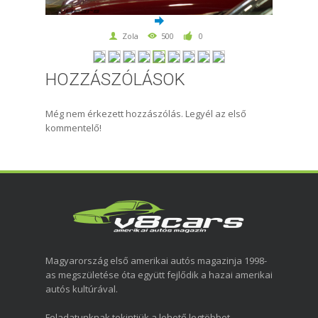
Zola
500
0
HOZZÁSZÓLÁSOK
Még nem érkezett hozzászólás. Legyél az első
kommentelő!
Magyarország első amerikai autós magazinja 1998-
as megszületése óta együtt fejlődik a hazai amerikai
autós kultúrával.
Feladatunknak tekintjük a lehető legtöbbet