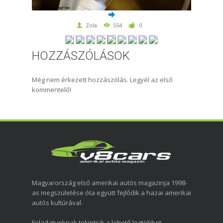
Zola
554
0
HOZZÁSZÓLÁSOK
Még nem érkezett hozzászólás. Legyél az első
kommentelő!
Magyarország első amerikai autós magazinja 1998-
as megszületése óta együtt fejlődik a hazai amerikai
autós kultúrával.
Feladatunknak tekintjük a lehető legtöbbet