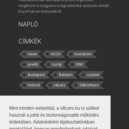
megőrizni a magyarországi amerikai autózás elmúlt
közel három évtizedéről.
NAPLÓ
CÍMKÉK
meet
ACCH
Komárom
pre65
Lurdy
DNY
Budapest
Balaton
custom
hotrod
v8cars
50brothers
HOZZÁSZÓLÁSOK
Mint minden weboldal, a v8cars.hu is sütiket
kortisz:
Elszúrtam! Én csak két
használ a jobb és biztonságosabb működés
darabbaal számoltam. Nem tudtam, hogy fél autót,
érdekében. Adatvédelmi tájékoztatónkban
megtalálod, hogyan gondoskodunk adataid