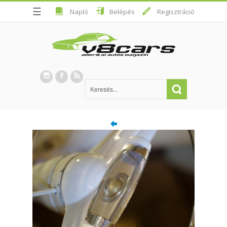
☰
Napló
Belépés
Regisztráció