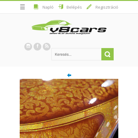
☰
Napló
Belépés
Regisztráció