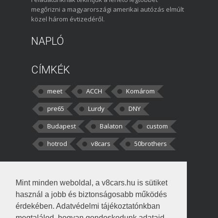
megőrizni a magyarországi amerikai autózás elmúlt
közel három évtizedéről.
NAPLÓ
CÍMKÉK
meet
ACCH
Komárom
pre65
Lurdy
DNY
Budapest
Balaton
custom
hotrod
v8cars
50brothers
HOZZÁSZÓLÁSOK
Mint minden weboldal, a v8cars.hu is sütiket
kortisz:
Elszúrtam! Én csak két
használ a jobb és biztonságosabb működés
darabbaal számoltam. Nem tudtam, hogy fél autót,
érdekében. Adatvédelmi tájékoztatónkban
megtalálod, hogyan gondoskodunk adataid