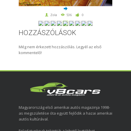
Zola
536
0
HOZZÁSZÓLÁSOK
Még nem érkezett hozzászólás. Legyél az első
kommentelő!
Magyarország első amerikai autós magazinja 1998-
as megszületése óta együtt fejlődik a hazai amerikai
autós kultúrával.
Feladatunknak tekintjük a lehető legtöbbet