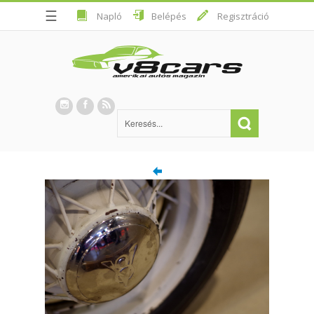
☰
Napló
Belépés
Regisztráció