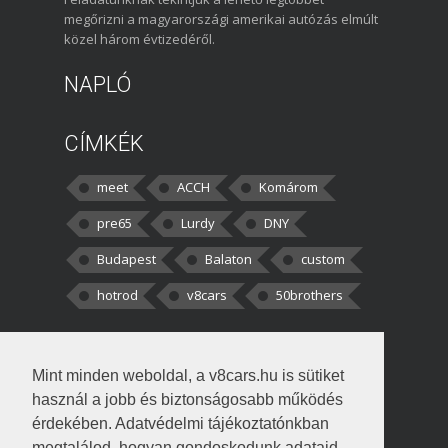
megőrizni a magyarországi amerikai autózás elmúlt
közel három évtizedéről.
NAPLÓ
CÍMKÉK
meet
ACCH
Komárom
pre65
Lurdy
DNY
Budapest
Balaton
custom
hotrod
v8cars
50brothers
HOZZÁSZÓLÁSOK
Mint minden weboldal, a v8cars.hu is sütiket
kortisz:
Elszúrtam! Én csak két
használ a jobb és biztonságosabb működés
darabbaal számoltam. Nem tudtam, hogy fél autót,
érdekében. Adatvédelmi tájékoztatónkban
megtalálod, hogyan gondoskodunk adataid