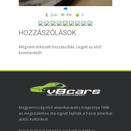
Zola
459
0
HOZZÁSZÓLÁSOK
Még nem érkezett hozzászólás. Legyél az első
kommentelő!
Magyarország első amerikai autós magazinja 1998-
as megszületése óta együtt fejlődik a hazai amerikai
autós kultúrával.
Feladatunknak tekintjük a lehető legtöbbet