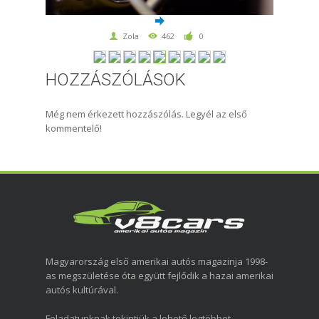
Zola
462
0
HOZZÁSZÓLÁSOK
Még nem érkezett hozzászólás. Legyél az első
kommentelő!
Magyarország első amerikai autós magazinja 1998-
as megszületése óta együtt fejlődik a hazai amerikai
autós kultúrával.
Feladatunknak tekintjük a lehető legtöbbet