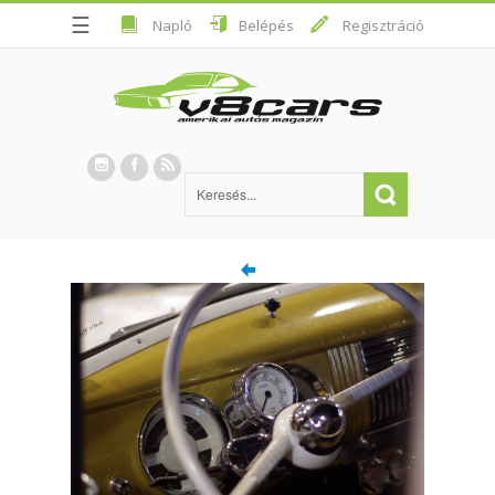
☰
Napló
Belépés
Regisztráció