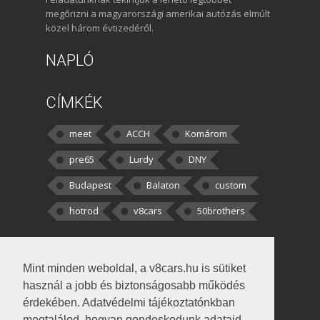
megőrizni a magyarországi amerikai autózás elmúlt
közel három évtizedéről.
NAPLÓ
CÍMKÉK
meet
ACCH
Komárom
pre65
Lurdy
DNY
Budapest
Balaton
custom
hotrod
v8cars
50brothers
HOZZÁSZÓLÁSOK
Mint minden weboldal, a v8cars.hu is sütiket
kortisz:
Elszúrtam! Én csak két
használ a jobb és biztonságosabb működés
darabbaal számoltam. Nem tudtam, hogy fél autót,
érdekében. Adatvédelmi tájékoztatónkban
megtalálod, hogyan gondoskodunk adataid