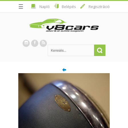
☰
Napló
Belépés
Regisztráció