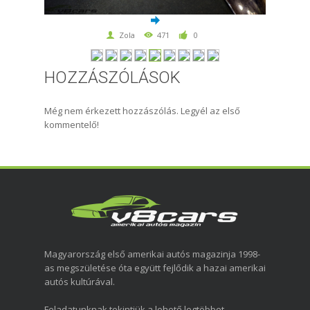
Zola
471
0
HOZZÁSZÓLÁSOK
Még nem érkezett hozzászólás. Legyél az első
kommentelő!
Magyarország első amerikai autós magazinja 1998-
as megszületése óta együtt fejlődik a hazai amerikai
autós kultúrával.
Feladatunknak tekintjük a lehető legtöbbet