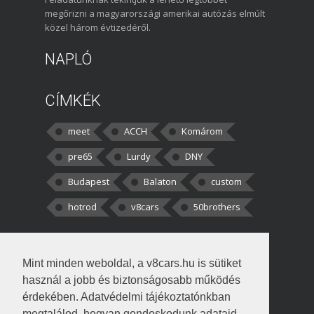
megőrizni a magyarországi amerikai autózás elmúlt
közel három évtizedéről.
NAPLÓ
CÍMKÉK
meet
ACCH
Komárom
pre65
Lurdy
DNY
Budapest
Balaton
custom
hotrod
v8cars
50brothers
HOZZÁSZÓLÁSOK
Mint minden weboldal, a v8cars.hu is sütiket
kortisz:
Elszúrtam! Én csak két
használ a jobb és biztonságosabb működés
darabbaal számoltam. Nem tudtam, hogy fél autót,
érdekében. Adatvédelmi tájékoztatónkban
megtalálod, hogyan gondoskodunk adataid