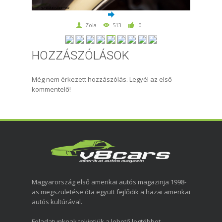
Zola
513
0
HOZZÁSZÓLÁSOK
Még nem érkezett hozzászólás. Legyél az első
kommentelő!
Magyarország első amerikai autós magazinja 1998-
as megszületése óta együtt fejlődik a hazai amerikai
autós kultúrával.
Feladatunknak tekintjük a lehető legtöbbet