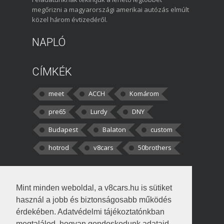
megőrizni a magyarországi amerikai autózás elmúlt
közel három évtizedéről.
NAPLÓ
CÍMKÉK
meet
ACCH
Komárom
pre65
Lurdy
DNY
Budapest
Balaton
custom
hotrod
v8cars
50brothers
HOZZÁSZÓLÁSOK
Mint minden weboldal, a v8cars.hu is sütiket
kortisz:
Elszúrtam! Én csak két
használ a jobb és biztonságosabb működés
darabbaal számoltam. Nem tudtam, hogy fél autót,
érdekében. Adatvédelmi tájékoztatónkban
megtalálod, hogyan gondoskodunk adataid