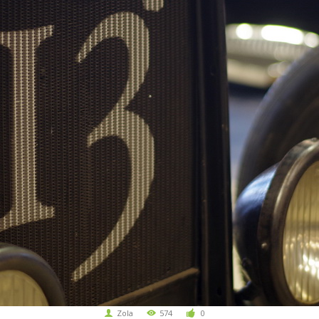
Zola
574
0