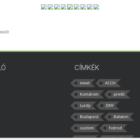
telő!
LÓ
CÍMKÉK
meet
ACCH
Komárom
pre65
Lurdy
DNY
Budapest
Balaton
custom
hotrod
v8cars
50brothers