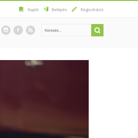
Napló
Belépés
Regisztráció