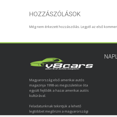
HOZZÁSZÓLÁSOK
Még nem érkezett hozzászólás. Legyél az első kommen
NAP
Magyarország első amerikai autós
magazinja 1998-as megszületése óta
együtt fejlődik a hazai amerikai autós
kultúrával.
Feladatunknak tekintjük a lehető
legtöbbet megőrizni a magyarországi
amerikai autózás elmúlt közel három