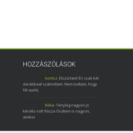
HOZZÁSZÓLÁSOK
kortisz:
Elszúrtam! Én csak két
darabbaal számoltam. Nem tudtam, hogy
fél autót,
Béke:
Tényleg nagyon jó
kérdés volt !fasza Örültem is nagyon,
amikor