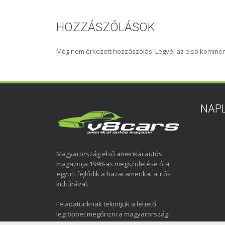
HOZZÁSZÓLÁSOK
Még nem érkezett hozzászólás. Legyél az első kommen
NAP
Magyarország első amerikai autós
magazinja 1998-as megszületése óta
együtt fejlődik a hazai amerikai autós
kultúrával.
Feladatunknak tekintjük a lehető
legtöbbet megőrizni a magyarországi
amerikai autózás elmúlt közel három