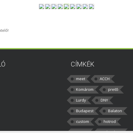
telő!
LÓ
CÍMKÉK
meet
ACCH
Komárom
pre65
Lurdy
DNY
Budapest
Balaton
custom
hotrod
v8cars
50brothers