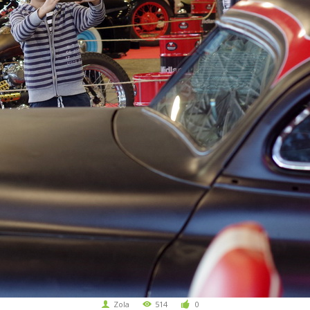
Zola
514
0