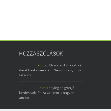
HOZZÁSZÓLÁSOK
kortisz:
Elszúrtam! Én csak két
darabbaal számoltam. Nem tudtam, hogy
fél autót,
Béke:
Tényleg nagyon jó
kérdés volt !fasza Örültem is nagyon,
amikor