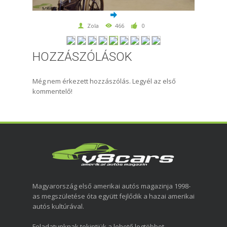
Zola
466
0
HOZZÁSZÓLÁSOK
Még nem érkezett hozzászólás. Legyél az első
kommentelő!
Magyarország első amerikai autós magazinja 1998-
as megszületése óta együtt fejlődik a hazai amerikai
autós kultúrával.
Feladatunknak tekintjük a lehető legtöbbet