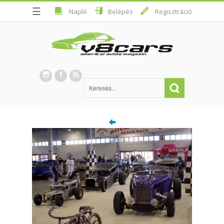
☰
Napló
Belépés
Regisztráció