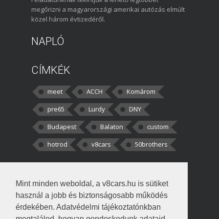
megőrizni a magyarországi amerikai autózás elmúlt
közel három évtizedéről.
NAPLÓ
CÍMKÉK
meet
ACCH
Komárom
pre65
Lurdy
DNY
Budapest
Balaton
custom
hotrod
v8cars
50brothers
HOZZÁSZÓLÁSOK
Mint minden weboldal, a v8cars.hu is sütiket
kortisz:
Elszúrtam! Én csak két
használ a jobb és biztonságosabb működés
darabbaal számoltam. Nem tudtam, hogy fél autót,
érdekében. Adatvédelmi tájékoztatónkban
megtalálod, hogyan gondoskodunk adataid