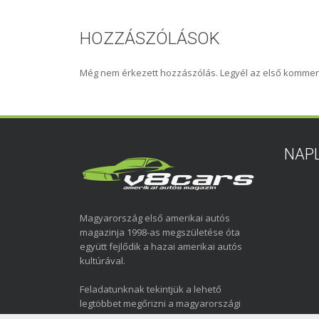
HOZZÁSZÓLÁSOK
Még nem érkezett hozzászólás. Legyél az első kommen
NAP
Magyarország első amerikai autós
magazinja 1998-as megszületése óta
együtt fejlődik a hazai amerikai autós
kultúrával.
Feladatunknak tekintjük a lehető
legtöbbet megőrizni a magyarországi
amerikai autózás elmúlt közel három