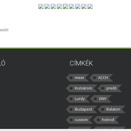
telő!
LÓ
CÍMKÉK
meet
ACCH
Komárom
pre65
Lurdy
DNY
Budapest
Balaton
custom
hotrod
v8cars
50brothers