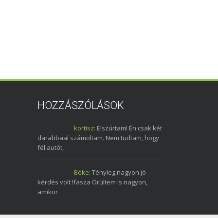
HOZZÁSZÓLÁSOK
kortisz:
Elszúrtam! Én csak két
darabbaal számoltam. Nem tudtam, hogy
fél autót,
Béke:
Tényleg nagyon jó
kérdés volt !fasza Örültem is nagyon,
amikor