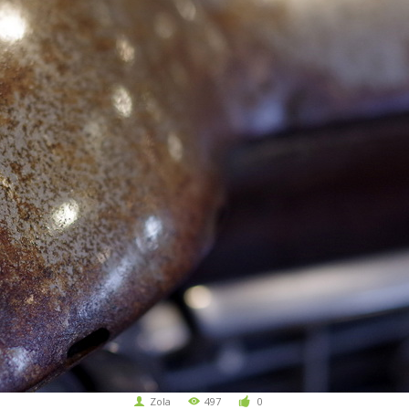
Zola
497
0