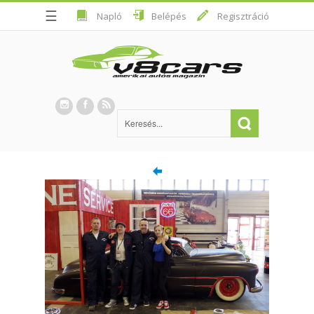
☰
Napló
Belépés
Regisztráció