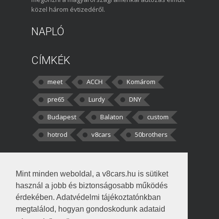
közel három évtizedéről.
NAPLÓ
CÍMKÉK
meet
ACCH
Komárom
pre65
Lurdy
DNY
Budapest
Balaton
custom
hotrod
v8cars
50brothers
HOZZÁSZÓLÁSOK
Mint minden weboldal, a v8cars.hu is sütiket
kortisz:
Elszúrtam! Én csak két
használ a jobb és biztonságosabb működés
darabbaal számoltam. Nem tudtam, hogy fél autót,
érdekében. Adatvédelmi tájékoztatónkban
megtalálod, hogyan gondoskodunk adataid
Béke:
Tényleg nagyon jó kérdés volt