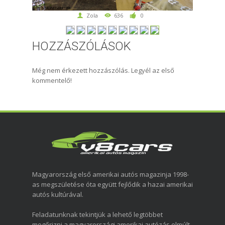
Zola
636
0
HOZZÁSZÓLÁSOK
Még nem érkezett hozzászólás. Legyél az első
kommentelő!
Magyarország első amerikai autós magazinja 1998-
as megszületése óta együtt fejlődik a hazai amerikai
autós kultúrával.
Feladatunknak tekintjük a lehető legtöbbet
megőrizni a magyarországi amerikai autózás elmúlt