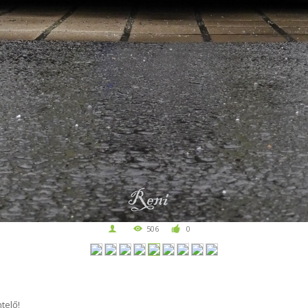
506
0
telő!