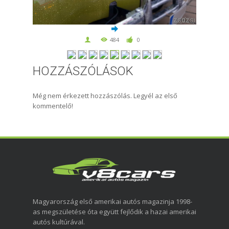
484
0
HOZZÁSZÓLÁSOK
Még nem érkezett hozzászólás. Legyél az első
kommentelő!
Magyarország első amerikai autós magazinja 1998-
as megszületése óta együtt fejlődik a hazai amerikai
autós kultúrával.