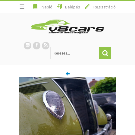
☰
Napló
Belépés
Regisztráció