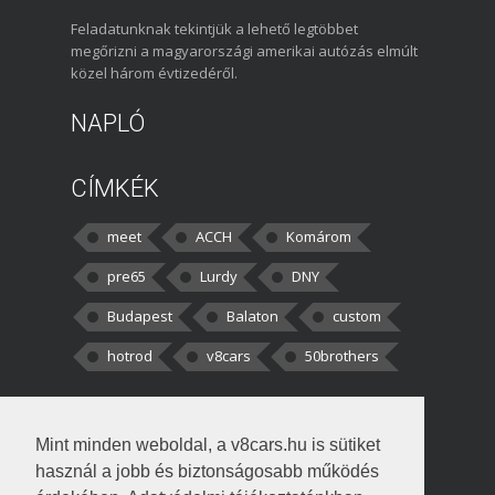
Feladatunknak tekintjük a lehető legtöbbet
megőrizni a magyarországi amerikai autózás elmúlt
közel három évtizedéről.
NAPLÓ
CÍMKÉK
meet
ACCH
Komárom
pre65
Lurdy
DNY
Budapest
Balaton
custom
hotrod
v8cars
50brothers
HOZZÁSZÓLÁSOK
Mint minden weboldal, a v8cars.hu is sütiket
kortisz:
Elszúrtam! Én csak két
használ a jobb és biztonságosabb működés
darabbaal számoltam. Nem tudtam, hogy fél autót,