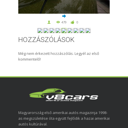
479
0
HOZZÁSZÓLÁSOK
Még nem érkezett hozzászólás. Legyél az első
kommentelő!
Magyarország első amerikai autós magazinja 1998-
as megszületése óta együtt fejlődik a hazai amerikai
autós kultúrával.