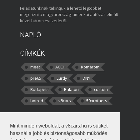
Feladatunknak tekintjük a lehető legtöbbet
megőrizni a magyarországi amerikai autózás elmúlt
közel három évtizedéről.
NAPLÓ
CÍMKÉK
meet
ACCH
Komárom
pre65
Lurdy
DNY
Budapest
Balaton
custom
hotrod
v8cars
50brothers
HOZZÁSZÓLÁSOK
Mint minden weboldal, a v8cars.hu is sütiket
kortisz:
Elszúrtam! Én csak két
használ a jobb és biztonságosabb működés
darabbaal számoltam. Nem tudtam, hogy fél autót,