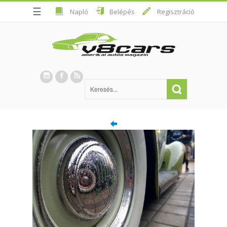
☰
Napló
Belépés
Regisztráció