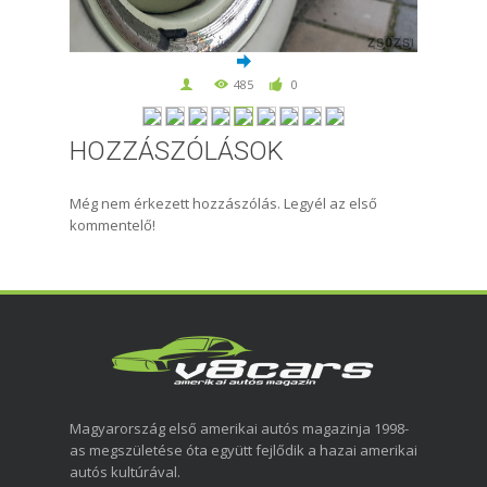
485
0
HOZZÁSZÓLÁSOK
Még nem érkezett hozzászólás. Legyél az első
kommentelő!
Magyarország első amerikai autós magazinja 1998-
as megszületése óta együtt fejlődik a hazai amerikai
autós kultúrával.