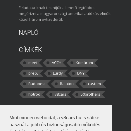
Feladatunknak tekintjük a lehető legtöbbet
megőrizni a magyarországi amerikai autózás elmúlt
közel három évtizedéről.
NAPLÓ
CÍMKÉK
meet
ACCH
Komárom
pre65
Lurdy
DNY
Budapest
Balaton
custom
hotrod
v8cars
50brothers
HOZZÁSZÓLÁSOK
Mint minden weboldal, a v8cars.hu is sütiket
kortisz:
Elszúrtam! Én csak két
használ a jobb és biztonságosabb működés
darabbaal számoltam. Nem tudtam, hogy fél autót,