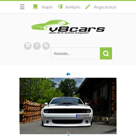
☰
Napló
Belépés
Regisztráció