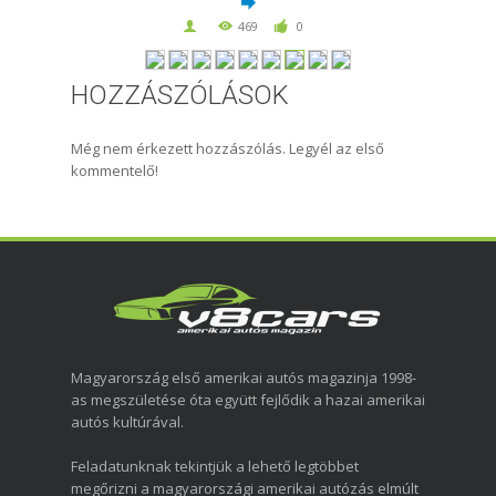
469
0
HOZZÁSZÓLÁSOK
Még nem érkezett hozzászólás. Legyél az első
kommentelő!
Magyarország első amerikai autós magazinja 1998-
as megszületése óta együtt fejlődik a hazai amerikai
autós kultúrával.
Feladatunknak tekintjük a lehető legtöbbet
megőrizni a magyarországi amerikai autózás elmúlt