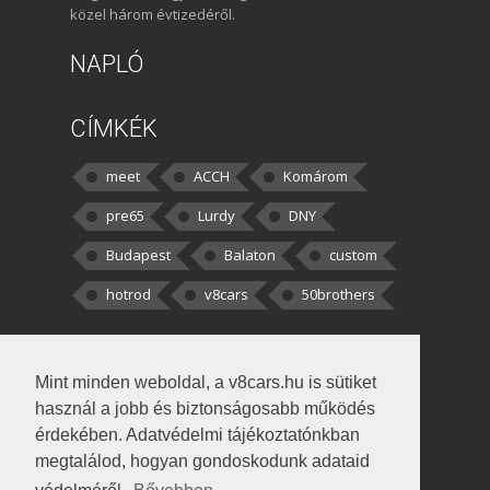
közel három évtizedéről.
NAPLÓ
CÍMKÉK
meet
ACCH
Komárom
pre65
Lurdy
DNY
Budapest
Balaton
custom
hotrod
v8cars
50brothers
HOZZÁSZÓLÁSOK
Mint minden weboldal, a v8cars.hu is sütiket
kortisz:
Elszúrtam! Én csak két
használ a jobb és biztonságosabb működés
darabbaal számoltam. Nem tudtam, hogy fél autót,
érdekében. Adatvédelmi tájékoztatónkban
megtalálod, hogyan gondoskodunk adataid
Béke:
Tényleg nagyon jó kérdés volt