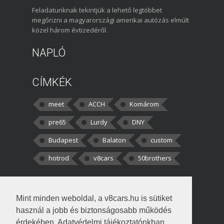
Feladatunknak tekintjük a lehető legtöbbet
megőrizni a magyarországi amerikai autózás elmúlt
közel három évtizedéről.
NAPLÓ
CÍMKÉK
meet
ACCH
Komárom
pre65
Lurdy
DNY
Budapest
Balaton
custom
hotrod
v8cars
50brothers
HOZZÁSZÓLÁSOK
Mint minden weboldal, a v8cars.hu is sütiket
kortisz:
Elszúrtam! Én csak két
használ a jobb és biztonságosabb működés
darabbaal számoltam. Nem tudtam, hogy fél autót,
érdekében. Adatvédelmi tájékoztatónkban