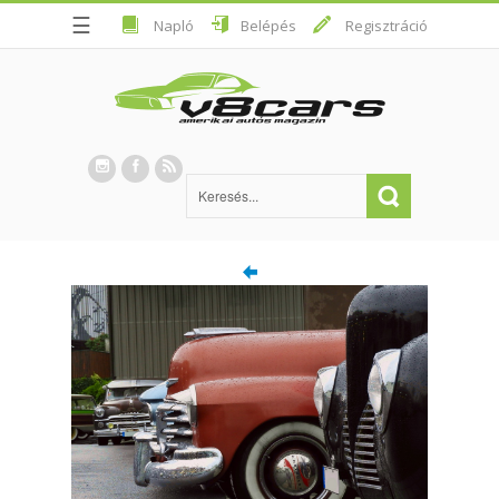
☰
Napló
Belépés
Regisztráció