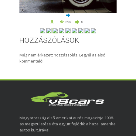
654
0
HOZZÁSZÓLÁSOK
Még nem érkezett hozzászólás. Legyél az első
kommentelő!
Magyarország első amerikai autós magazinja 1998-
as megszületése óta együtt fejlődik a hazai amerikai
autós kultúrával.