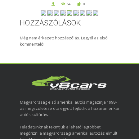
645
0
HOZZÁSZÓLÁSOK
Még nem érkezett hozzászólás. Legyél az első
kommentelő!
Magyarország első amerikai autós magazinja 1998-
as megszületése óta együtt fejlődik a hazai amerikai
autós kultúrával.
Feladatunknak tekintjük a lehető legtöbbet
megőrizni a magyarországi amerikai autózás elmúlt