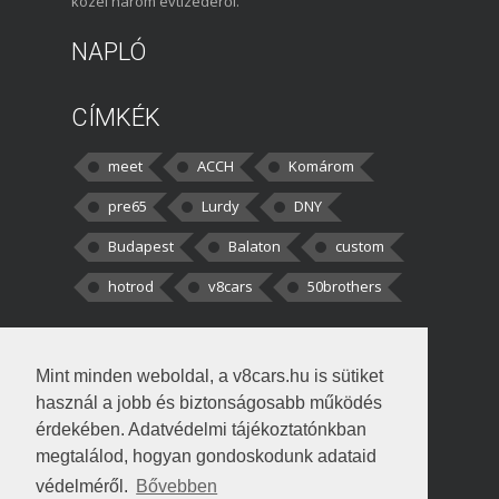
közel három évtizedéről.
NAPLÓ
CÍMKÉK
meet
ACCH
Komárom
pre65
Lurdy
DNY
Budapest
Balaton
custom
hotrod
v8cars
50brothers
HOZZÁSZÓLÁSOK
Mint minden weboldal, a v8cars.hu is sütiket
kortisz:
Elszúrtam! Én csak két
használ a jobb és biztonságosabb működés
darabbaal számoltam. Nem tudtam, hogy fél autót,
érdekében. Adatvédelmi tájékoztatónkban
megtalálod, hogyan gondoskodunk adataid
Béke:
Tényleg nagyon jó kérdés volt
védelméről.
Bővebben