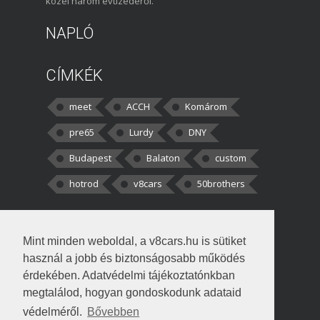
közel három évtizedéről.
NAPLÓ
CÍMKÉK
meet
ACCH
Komárom
pre65
Lurdy
DNY
Budapest
Balaton
custom
hotrod
v8cars
50brothers
HOZZÁSZÓLÁSOK
Mint minden weboldal, a v8cars.hu is sütiket
kortisz:
Elszúrtam! Én csak két
használ a jobb és biztonságosabb működés
darabbaal számoltam. Nem tudtam, hogy fél autót,
érdekében. Adatvédelmi tájékoztatónkban
megtalálod, hogyan gondoskodunk adataid
Béke:
Tényleg nagyon jó kérdés volt
védelméről.
Bővebben