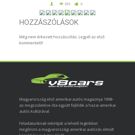
635
0
HOZZÁSZÓLÁSOK
Még nem érkezett hozzászólás. Legyél az első
kommentelő!
Magyarország első amerikai autós magazinja 1998-
as megszületése óta együtt fejlődik a hazai amerikai
autós kultúrával.
Feladatunknak tekintjük a lehető legtöbbet
megőrizni a magyarországi amerikai autózás elmúlt