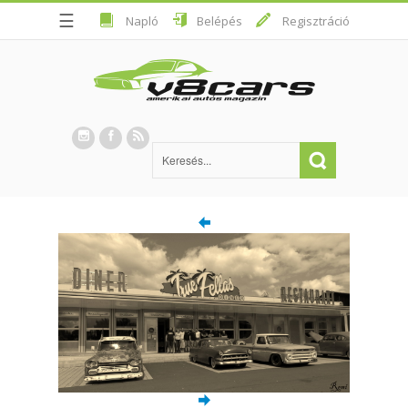
☰
Napló
Belépés
Regisztráció