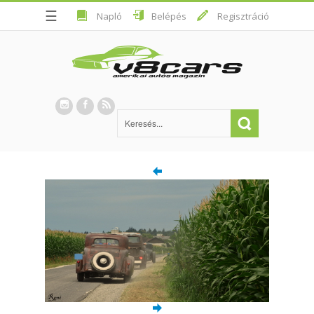
☰
Napló
Belépés
Regisztráció