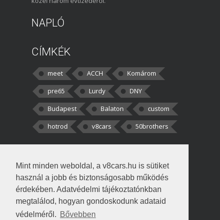
közel három évtizedéről.
NAPLÓ
CÍMKÉK
meet
ACCH
Komárom
pre65
Lurdy
DNY
Budapest
Balaton
custom
hotrod
v8cars
50brothers
HOZZÁSZÓLÁSOK
Mint minden weboldal, a v8cars.hu is sütiket
kortisz:
Elszúrtam! Én csak két
használ a jobb és biztonságosabb működés
darabbaal számoltam. Nem tudtam, hogy fél autót,
érdekében. Adatvédelmi tájékoztatónkban
megtalálod, hogyan gondoskodunk adataid
Béke:
Tényleg nagyon jó kérdés volt
védelméről.
Bővebben