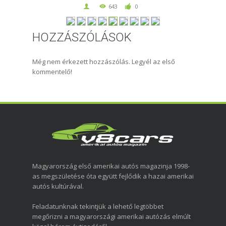
643
0
HOZZÁSZÓLÁSOK
Még nem érkezett hozzászólás. Legyél az első
kommentelő!
Magyarország első amerikai autós magazinja 1998-
as megszületése óta együtt fejlődik a hazai amerikai
autós kultúrával.
Feladatunknak tekintjük a lehető legtöbbet
megőrizni a magyarországi amerikai autózás elmúlt