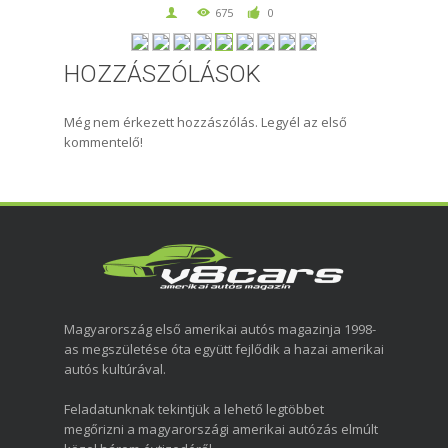
675
0
HOZZÁSZÓLÁSOK
Még nem érkezett hozzászólás. Legyél az első
kommentelő!
Magyarország első amerikai autós magazinja 1998-
as megszületése óta együtt fejlődik a hazai amerikai
autós kultúrával.
Feladatunknak tekintjük a lehető legtöbbet
megőrizni a magyarországi amerikai autózás elmúlt