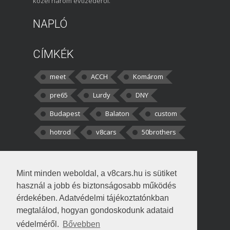
közel három évtizedéről.
NAPLÓ
CÍMKÉK
meet
ACCH
Komárom
pre65
Lurdy
DNY
Budapest
Balaton
custom
hotrod
v8cars
50brothers
HOZZÁSZÓLÁSOK
Mint minden weboldal, a v8cars.hu is sütiket
kortisz:
Elszúrtam! Én csak két
használ a jobb és biztonságosabb működés
darabbaal számoltam. Nem tudtam, hogy fél autót,
érdekében. Adatvédelmi tájékoztatónkban
megtalálod, hogyan gondoskodunk adataid
Béke:
Tényleg nagyon jó kérdés volt
védelméről.
Bővebben