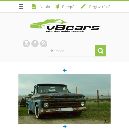
☰
Napló
Belépés
Regisztráció