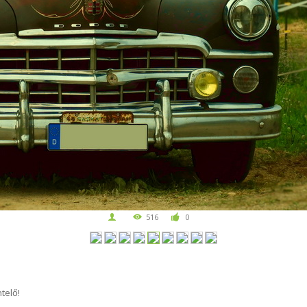
516
0
telő!