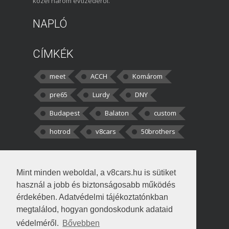
közel három évtizedéről.
NAPLÓ
CÍMKÉK
meet
ACCH
Komárom
pre65
Lurdy
DNY
Budapest
Balaton
custom
hotrod
v8cars
50brothers
HOZZÁSZÓLÁSOK
Mint minden weboldal, a v8cars.hu is sütiket
kortisz:
Elszúrtam! Én csak két
használ a jobb és biztonságosabb működés
darabbaal számoltam. Nem tudtam, hogy fél autót,
érdekében. Adatvédelmi tájékoztatónkban
megtalálod, hogyan gondoskodunk adataid
Béke:
Tényleg nagyon jó kérdés volt
védelméről.
Bővebben