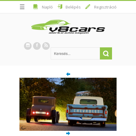
☰
Napló
Belépés
Regisztráció