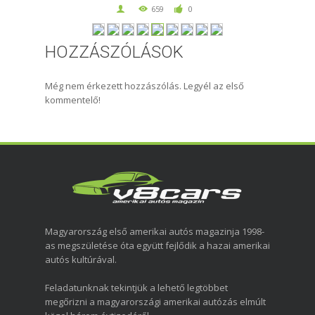
659
0
HOZZÁSZÓLÁSOK
Még nem érkezett hozzászólás. Legyél az első
kommentelő!
Magyarország első amerikai autós magazinja 1998-
as megszületése óta együtt fejlődik a hazai amerikai
autós kultúrával.
Feladatunknak tekintjük a lehető legtöbbet
megőrizni a magyarországi amerikai autózás elmúlt