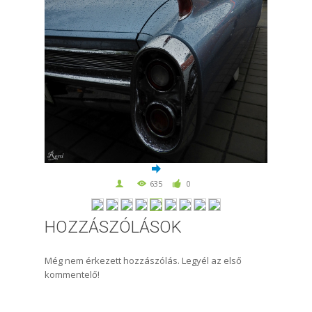
635
0
HOZZÁSZÓLÁSOK
Még nem érkezett hozzászólás. Legyél az első
kommentelő!