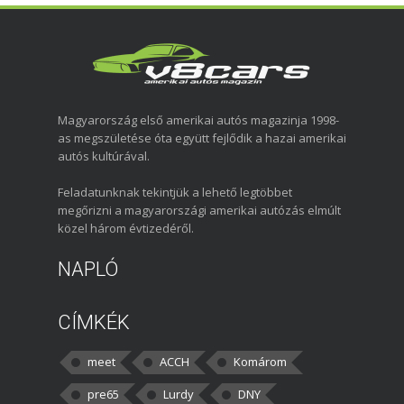
Magyarország első amerikai autós magazinja 1998-
as megszületése óta együtt fejlődik a hazai amerikai
autós kultúrával.
Feladatunknak tekintjük a lehető legtöbbet
megőrizni a magyarországi amerikai autózás elmúlt
közel három évtizedéről.
NAPLÓ
CÍMKÉK
meet
ACCH
Komárom
pre65
Lurdy
DNY