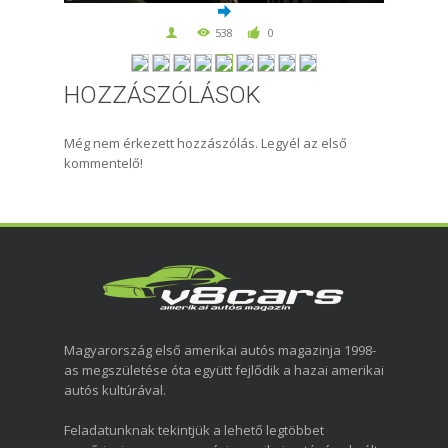
538
0
HOZZÁSZÓLÁSOK
Még nem érkezett hozzászólás. Legyél az első
kommentelő!
Magyarország első amerikai autós magazinja 1998-
as megszületése óta együtt fejlődik a hazai amerikai
autós kultúrával.
Feladatunknak tekintjük a lehető legtöbbet