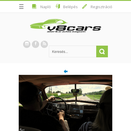
☰
Napló
Belépés
Regisztráció