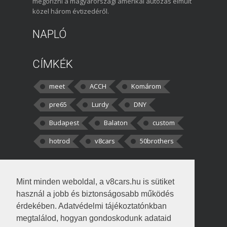
megőrizni a magyarországi amerikai autózás elmúlt
közel három évtizedéről.
NAPLÓ
CÍMKÉK
meet
ACCH
Komárom
pre65
Lurdy
DNY
Budapest
Balaton
custom
hotrod
v8cars
50brothers
HOZZÁSZÓLÁSOK
Mint minden weboldal, a v8cars.hu is sütiket
kortisz:
Elszúrtam! Én csak két
használ a jobb és biztonságosabb működés
darabbaal számoltam. Nem tudtam, hogy fél autót,
érdekében. Adatvédelmi tájékoztatónkban
megtalálod, hogyan gondoskodunk adataid