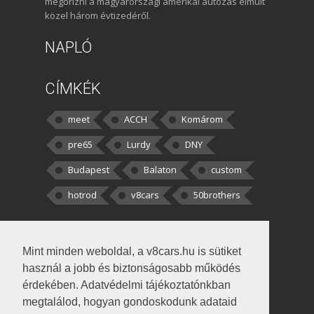
megőrizni a magyarországi amerikai autózás elmúlt
közel három évtizedéről.
NAPLÓ
CÍMKÉK
meet
ACCH
Komárom
pre65
Lurdy
DNY
Budapest
Balaton
custom
hotrod
v8cars
50brothers
HOZZÁSZÓLÁSOK
Mint minden weboldal, a v8cars.hu is sütiket
kortisz:
Elszúrtam! Én csak két
használ a jobb és biztonságosabb működés
darabbaal számoltam. Nem tudtam, hogy fél autót,
érdekében. Adatvédelmi tájékoztatónkban
megtalálod, hogyan gondoskodunk adataid