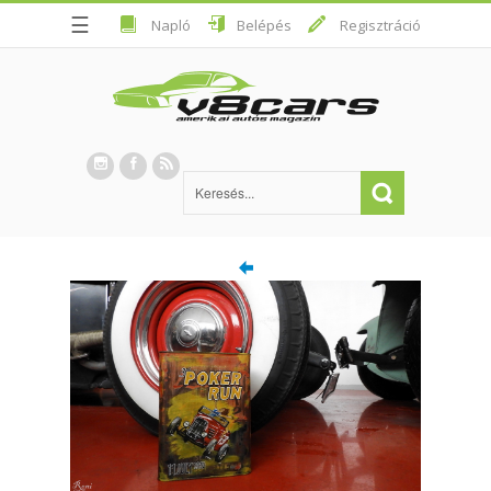
☰
Napló
Belépés
Regisztráció