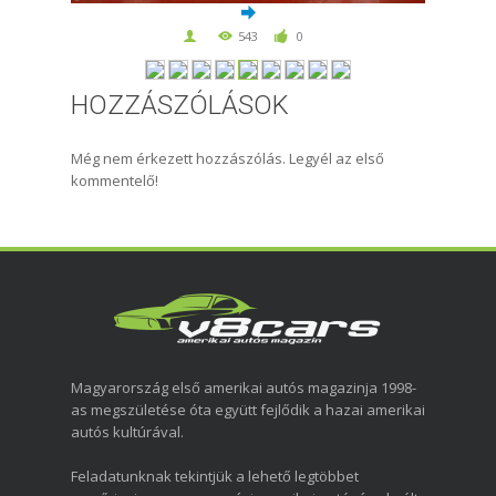
543
0
HOZZÁSZÓLÁSOK
Még nem érkezett hozzászólás. Legyél az első
kommentelő!
Magyarország első amerikai autós magazinja 1998-
as megszületése óta együtt fejlődik a hazai amerikai
autós kultúrával.
Feladatunknak tekintjük a lehető legtöbbet