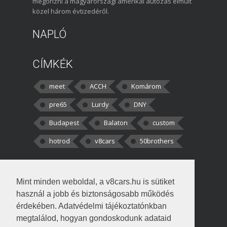
megőrizni a magyarországi amerikai autózás elmúlt
közel három évtizedéről.
NAPLÓ
CÍMKÉK
meet
ACCH
Komárom
pre65
Lurdy
DNY
Budapest
Balaton
custom
hotrod
v8cars
50brothers
HOZZÁSZÓLÁSOK
Mint minden weboldal, a v8cars.hu is sütiket
kortisz:
Elszúrtam! Én csak két
használ a jobb és biztonságosabb működés
darabbaal számoltam. Nem tudtam, hogy fél autót,
érdekében. Adatvédelmi tájékoztatónkban
megtalálod, hogyan gondoskodunk adataid