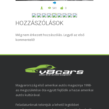
541
0
HOZZÁSZÓLÁSOK
Még nem érkezett hozzászólás. Legyél az első
kommentelő!
Magyarország első amerikai autós magazinja 1998-
as megszületése óta együtt fejlődik a hazai amerikai
autós kultúrával.
Feladatunknak tekintjük a lehető legtöbbet