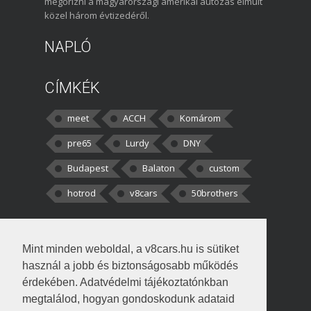
megőrizni a magyarországi amerikai autózás elmúlt
közel három évtizedéről.
NAPLÓ
CÍMKÉK
meet
ACCH
Komárom
pre65
Lurdy
DNY
Budapest
Balaton
custom
hotrod
v8cars
50brothers
HOZZÁSZÓLÁSOK
Mint minden weboldal, a v8cars.hu is sütiket
kortisz:
Elszúrtam! Én csak két
használ a jobb és biztonságosabb működés
darabbaal számoltam. Nem tudtam, hogy fél autót,
érdekében. Adatvédelmi tájékoztatónkban
megtalálod, hogyan gondoskodunk adataid