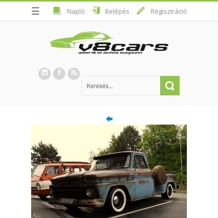
☰
Napló
Belépés
Regisztráció