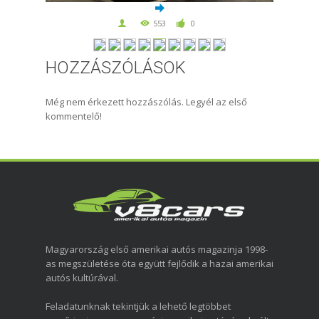
553
0
HOZZÁSZÓLÁSOK
Még nem érkezett hozzászólás. Legyél az első
kommentelő!
Magyarország első amerikai autós magazinja 1998-
as megszületése óta együtt fejlődik a hazai amerikai
autós kultúrával.
Feladatunknak tekintjük a lehető legtöbbet