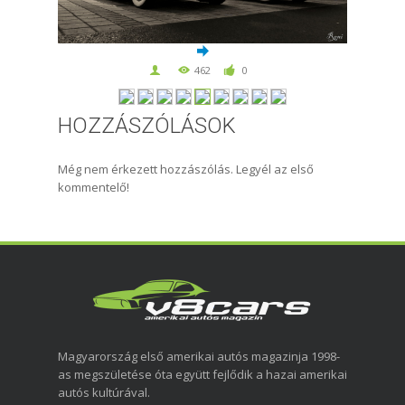
462
0
HOZZÁSZÓLÁSOK
Még nem érkezett hozzászólás. Legyél az első
kommentelő!
Magyarország első amerikai autós magazinja 1998-
as megszületése óta együtt fejlődik a hazai amerikai
autós kultúrával.