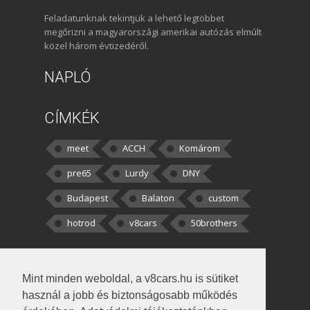
Feladatunknak tekintjük a lehető legtöbbet
megőrizni a magyarországi amerikai autózás elmúlt
közel három évtizedéről.
NAPLÓ
CÍMKÉK
meet
ACCH
Komárom
pre65
Lurdy
DNY
Budapest
Balaton
custom
hotrod
v8cars
50brothers
HOZZÁSZÓLÁSOK
Mint minden weboldal, a v8cars.hu is sütiket
kortisz:
Elszúrtam! Én csak két
használ a jobb és biztonságosabb működés
darabbaal számoltam. Nem tudtam, hogy fél autót,