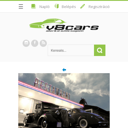
☰
Napló
Belépés
Regisztráció