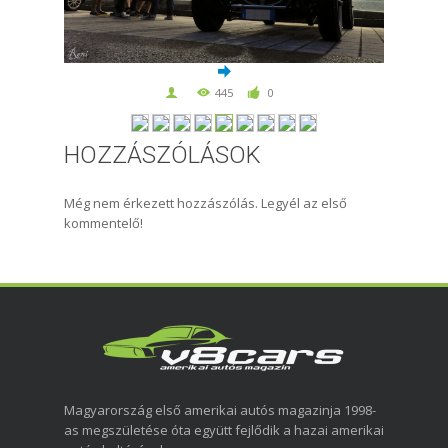
445
0
HOZZÁSZÓLÁSOK
Még nem érkezett hozzászólás. Legyél az első
kommentelő!
Magyarország első amerikai autós magazinja 1998-
as megszületése óta együtt fejlődik a hazai amerikai