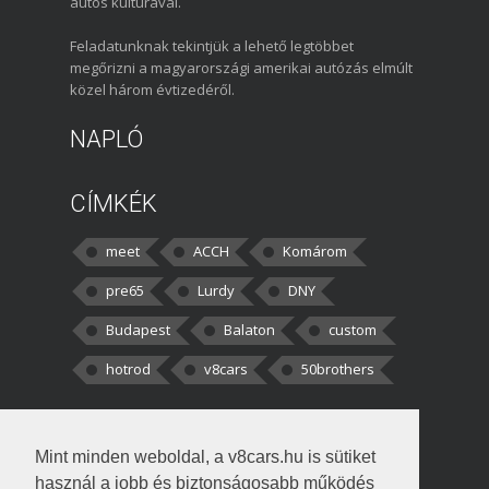
autós kultúrával.
Feladatunknak tekintjük a lehető legtöbbet
megőrizni a magyarországi amerikai autózás elmúlt
közel három évtizedéről.
NAPLÓ
CÍMKÉK
meet
ACCH
Komárom
pre65
Lurdy
DNY
Budapest
Balaton
custom
hotrod
v8cars
50brothers
HOZZÁSZÓLÁSOK
Mint minden weboldal, a v8cars.hu is sütiket
kortisz:
Elszúrtam! Én csak két
használ a jobb és biztonságosabb működés