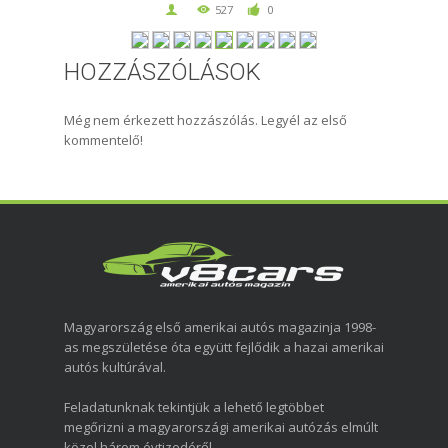
527
0
HOZZÁSZÓLÁSOK
Még nem érkezett hozzászólás. Legyél az első
kommentelő!
Magyarország első amerikai autós magazinja 1998-
as megszületése óta együtt fejlődik a hazai amerikai
autós kultúrával.
Feladatunknak tekintjük a lehető legtöbbet
megőrizni a magyarországi amerikai autózás elmúlt
közel három évtizedéről.