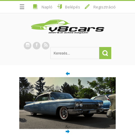
☰
Napló
Belépés
Regisztráció