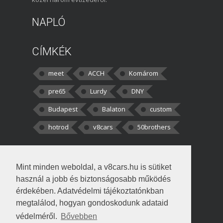
NAPLÓ
CÍMKÉK
meet
ACCH
Komárom
pre65
Lurdy
DNY
Budapest
Balaton
custom
hotrod
v8cars
50brothers
HOZZÁSZÓLÁSOK
Mint minden weboldal, a v8cars.hu is sütiket
kortisz:
Elszúrtam! Én csak két
használ a jobb és biztonságosabb működés
darabbaal számoltam. Nem tudtam, hogy fél autót,
érdekében. Adatvédelmi tájékoztatónkban
megtalálod, hogyan gondoskodunk adataid
Béke:
Tényleg nagyon jó kérdés volt
védelméről.
Bővebben
!fasza Örültem is nagyon, amikor