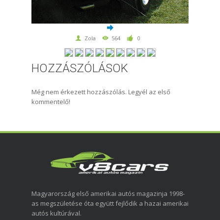
Zola
564
0
HOZZÁSZÓLÁSOK
Még nem érkezett hozzászólás. Legyél az első
kommentelő!
Magyarország első amerikai autós magazinja 1998-
as megszületése óta együtt fejlődik a hazai amerikai
autós kultúrával.