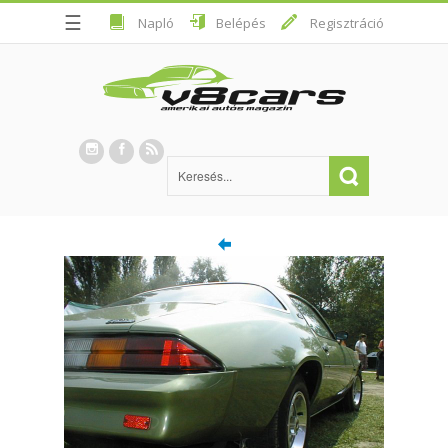
☰
Napló
Belépés
Regisztráció