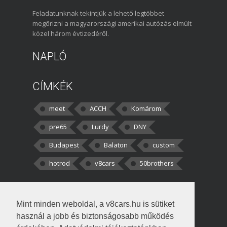
Feladatunknak tekintjük a lehető legtöbbet
megőrizni a magyarországi amerikai autózás elmúlt
közel három évtizedéről.
NAPLÓ
CÍMKÉK
meet
ACCH
Komárom
pre65
Lurdy
DNY
Budapest
Balaton
custom
hotrod
v8cars
50brothers
HOZZÁSZÓLÁSOK
Mint minden weboldal, a v8cars.hu is sütiket
kortisz:
Elszúrtam! Én csak két
használ a jobb és biztonságosabb működés
darabbaal számoltam. Nem tudtam, hogy fél autót,