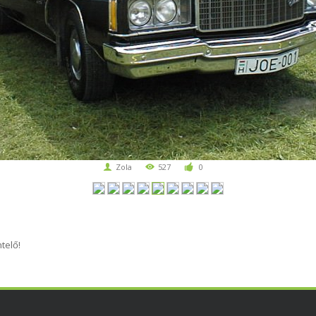
Zola
527
0
telő!